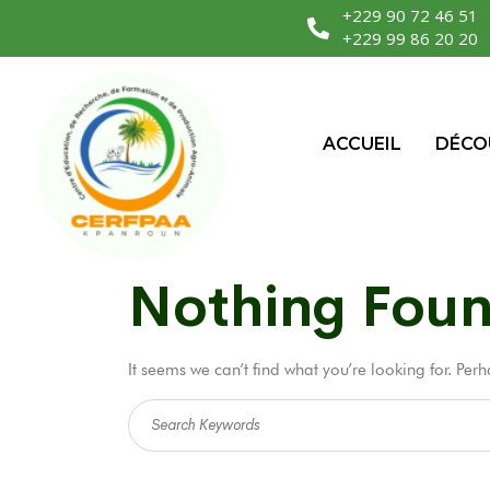
+229 90 72 46 51
+229 99 86 20 20
ACCUEIL
DÉCO
Nothing Fou
It seems we can’t find what you’re looking for. Per