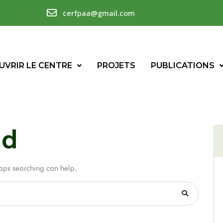
cerfpaa@gmail.com
UVRIR LE CENTRE
PROJETS
PUBLICATIONS
nd
haps searching can help.