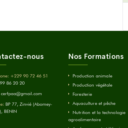
tactez-nous
Nos Formations
hone: +229 90 72 46 51
Production animale
99 86 20 20
Production végétale
:
cerfpaa@gmail.com
Foresterie
Aquaculture et pêche
e:
BP 77, Zinvié (Abomey-
), BENIN
Nutrition et la technologie
agroalimentaire